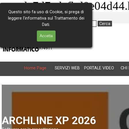
google7d7adcfbd0e04d44.
Questo sito fa uso di Cookie, si prega di
Vai ai contenuti
leggere l'informativa sul Trattamento dei
Cerca
Dati.
Via Consolare Antica 227
Accetta
98071 Capo d'Orlando (ME)
Tel. 0941 - 902259
Cell. 366 - 4974911
Home Page
SERVIZI WEB
PORTALE VIDEO
CHI
ARCHLINE XP 2026