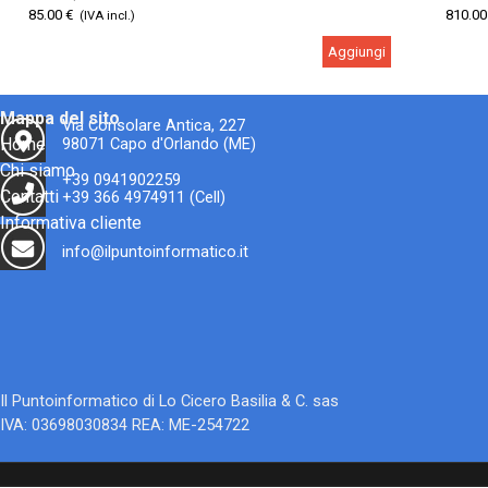
Scheda di rete : no
Modell
85.00 €
810.00
(IVA incl.)
Fronte/retro automatico in stampa : sì
Livell
Velocità di stampa b/n A4 : 8,8 ppm
Display
Aggiungi
Duty cycle mensile : 1.200 pages
Touch 
Formato massimo : A4
Tipo d
RAM: 
Mappa del sito
Via Consolare Antica, 227
Versio
Home
98071 Capo d'Orlando (ME)
Chi siamo
+39 0941902259
Contatti
+39 366 4974911 (Cell)
Informativa cliente
info@ilpuntoinformatico.it
Il Puntoinformatico di Lo Cicero Basilia & C. sas
IVA: 03698030834 REA: ME-254722