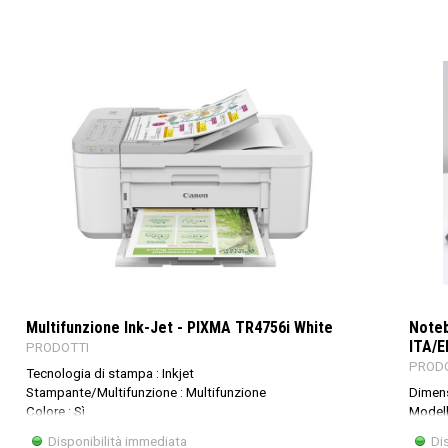
Multifunzione Ink-Jet - PIXMA TR4756i White
Noteb
ITA/
PRODOTTI
PRODO
Tecnologia di stampa : Inkjet
Stampante/Multifunzione : Multifunzione
Dimens
Colore : Sì
Modell
Wi-Fi : sì
Famigl
Disponibilità immediata
Di