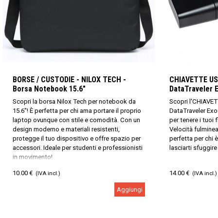
BORSE / CUSTODIE - NILOX TECH -
CHIAVETTE US
Borsa Notebook 15.6"
DataTraveler 
Scopri la borsa Nilox Tech per notebook da
Scopri l'CHIAVE
15.6"! È perfetta per chi ama portare il proprio
DataTraveler Exo
laptop ovunque con stile e comodità. Con un
per tenere i tuoi
design moderno e materiali resistenti,
Velocità fulminea
protegge il tuo dispositivo e offre spazio per
perfetta per chi
accessori. Ideale per studenti e professionisti
lasciarti sfuggir
in movimento!
10.00 €
14.00 €
(IVA incl.)
(IVA incl.)
Aggiungi